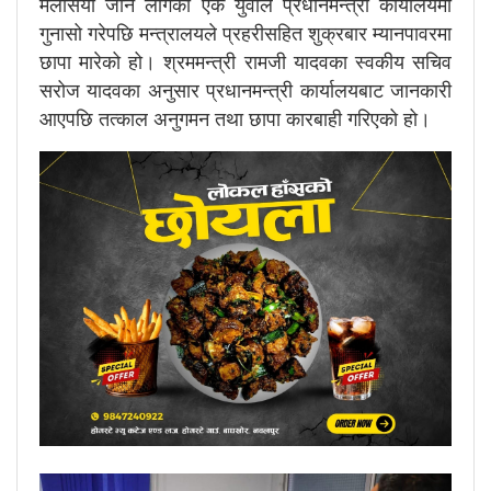
मलेसिया जान लागेका एक युवाले प्रधानमन्त्री कार्यालयमा
गुनासो गरेपछि मन्त्रालयले प्रहरीसहित शुक्रबार म्यानपावरमा
छापा मारेको हो। श्रममन्त्री रामजी यादवका स्वकीय सचिव
सरोज यादवका अनुसार प्रधानमन्त्री कार्यालयबाट जानकारी
आएपछि तत्काल अनुगमन तथा छापा कारबाही गरिएको हो।