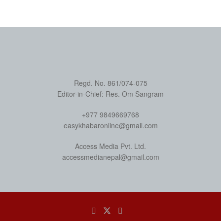
Regd. No. 861/074-075
Editor-in-Chief: Res. Om Sangram
+977 9849669768
easykhabaronline@gmail.com
Access Media Pvt. Ltd.
accessmedianepal@gmail.com