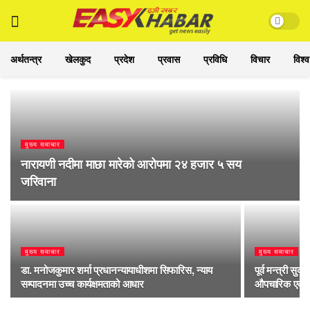
अर्थतन्त्र
खेलकुद
प्रदेश
प्रवास
प्रविधि
विचार
विश्व
मुख्य समाचार
नारायणी नदीमा माछा मारेको आरोपमा २४ हजार ५ सय
जरिवाना
मुख्य समाचार
मुख्य समाचार
डा. मनोजकुमार शर्मा प्रधानन्यायाधीशमा सिफारिस, न्याय
पूर्व मन्त्री सु
सम्पादनमा उच्च कार्यक्षमताको आधार
औपचारिक एकत